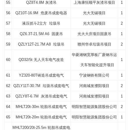
55
QZ8T4.8M 灰渣吊
上海康恒顺平灰渣吊项目
1
56
QZ10T-16.9M 危废吊成套电器
光大无锡项目
1
57
液压抓斗2立方 垃圾吊
光大无锡项目
2
58
QZ6.3T-21.5M A6 固废吊
光大大庆项目固废吊
1
59
QZLY12T-21.7M A8 垃圾吊
赣州华卓垃圾吊项目
2
华菱湘钢宽厚板厂废钢吊运
60
QD32/5t 无人天车电气改造
1
天车智能化提升项目
61
YZ320-80T铸造吊成套电气
宁波钢铁有限公司
1
62
QZLY11T-30.7M 垃圾吊成套电气
河南城发濮阳项目
2
63
QZLY8T-6.7M 灰渣吊成套电气
河南城发濮阳项目
1
64
MHLT20t-30m 轮胎吊成套电气
明阳智慧能源集团股份公司
2
65
MHLT20t-20m 轮胎吊成套电气
明阳智慧能源集团股份公司
1
MHLT200/20t-25.5m 轮胎吊成套电