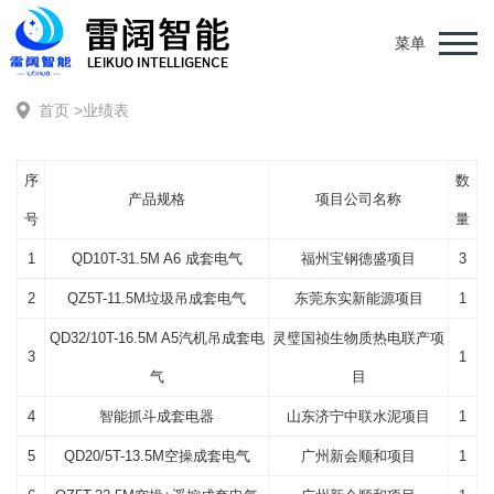
菜单
首页
>
业绩表
序
数
产品规格
项目公司名称
号
量
1
QD10T-31.5M A6 成套电气
福州宝钢德盛项目
3
2
QZ5T-11.5M垃圾吊成套电气
东莞东实新能源项目
1
QD32/10T-16.5M A5汽机吊成套电
灵璧国祯生物质热电联产项
3
1
气
目
4
智能抓斗成套电器
山东济宁中联水泥项目
1
5
QD20/5T-13.5M空操成套电气
广州新会顺和项目
1