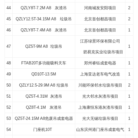
44
QZLY8T-7.2M A8 灰渣吊
河南城发安阳项目
2
45
QZLY12.5T-34.15M A8 垃圾吊
北京首创都昌项目
2
46
QZLY8T-7.4M A8 灰渣吊
北京首创都昌项目
1
江苏绿景环保有限公司
47
QZ5T-9M A8 垃圾吊
1
碧易克实业垃圾吊项目
48
FTAB20T多功能吸料天车
郑州睿钰成套电器
1
49
QD10T-13.5M
上海亚达老车电气改造
1
50
QZLY12.5-29.9M A8 垃圾吊
川能环保邻水垃圾吊项目
2
51
QZ5T-4.31M 灰渣吊
光大邻水灰渣吊项目
1
52
QZ8T-4.1M 灰渣吊
上海康恒东港灰渣吊项目
1
53
QZ5T-24.15M A8危废吊成套电器
光大无锡垃圾吊项目
1
54
门座机10T
山东滨州港门座吊成套电气
1